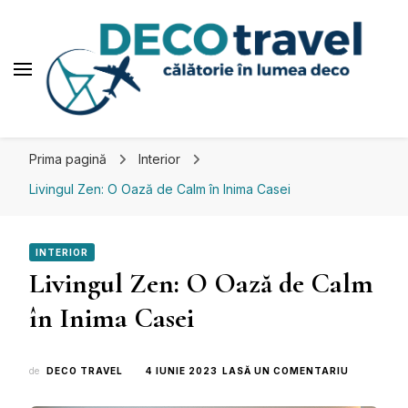
Deco travel
Călătorie în lumea deco
Prima pagină
Interior
Livingul Zen: O Oază de Calm în Inima Casei
INTERIOR
Livingul Zen: O Oază de Calm
în Inima Casei
LA
de
DECO TRAVEL
4 IUNIE 2023
LASĂ UN COMENTARIU
LIVINGUL
ZEN: