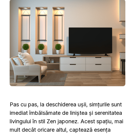
O
OAZĂ
DE
CALM
ÎN
INIMA
CASEI
Pas cu pas, la deschiderea ușii, simțurile sunt
imediat îmbălsămate de liniștea și serenitatea
livingului în stil Zen japonez. Acest spațiu, mai
mult decât oricare altul, captează esența