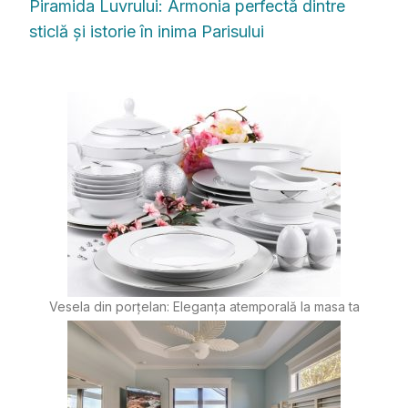
Piramida Luvrului: Armonia perfectă dintre
sticlă și istorie în inima Parisului
Vesela din porțelan: Eleganța atemporală la masa ta