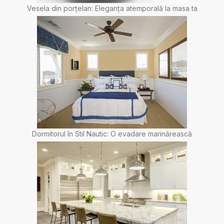
Vesela din porțelan: Eleganța atemporală la masa ta
Dormitorul în Stil Nautic: O evadare marinărească