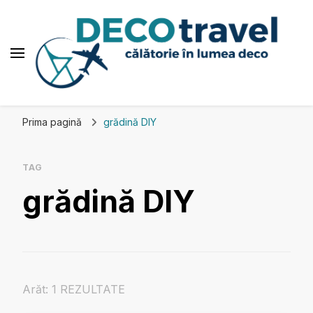
Deco travel
Călătorie în lumea deco
Prima pagină
grădină DIY
TAG
grădină DIY
Arăt: 1 REZULTATE