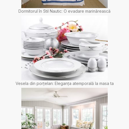
Dormitorul în Stil Nautic: O evadare marinărească
Vesela din porțelan: Eleganța atemporală la masa ta