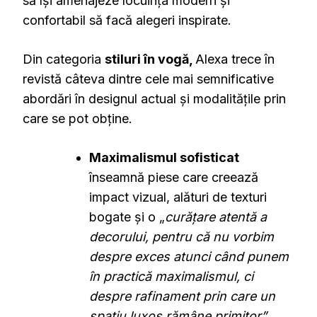
să își amenajeze locuința modern și
confortabil să facă alegeri inspirate.
Din categoria
stiluri în vogă,
Alexa trece în
revistă câteva dintre cele mai semnificative
abordări în designul actual și modalitățile prin
care se pot obține.
Maximalismul sofisticat
înseamnă piese care creează
impact vizual, alături de texturi
bogate și o „
curățare atentă a
decorului, pentru că nu vorbim
despre exces atunci când punem
în practică maximalismul, ci
despre rafinament prin care un
spațiu luxos rămâne primitor”
,