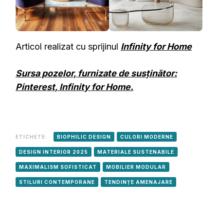
Articol realizat cu sprijinul
Infinity for Home
Sursa pozelor, furnizate de susținător:
Pinterest, Infinity for Home.
ETICHETE:
BIOPHILIC DESIGN
CULORI MODERNE
DESIGN INTERIOR 2025
MATERIALE SUSTENABILE
MAXIMALISM SOFISTICAT
MOBILIER MODULAR
STILURI CONTEMPORANE
TENDINȚE AMENAJARE