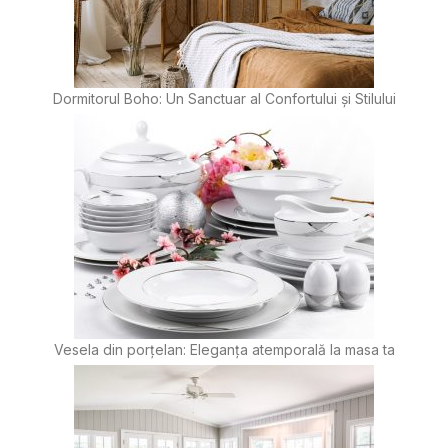
Dormitorul Boho: Un Sanctuar al Confortului și Stilului
Vesela din porțelan: Eleganța atemporală la masa ta