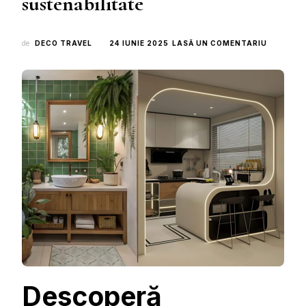
sustenabilitate
LA
de
DECO TRAVEL
24 IUNIE 2025
LASĂ UN COMENTARIU
TENDINȚ
ANULUI
2025
ÎN
DESIGN
INTERIOR
ECHILIBR
ÎNTRE
ESTETICĂ
FUNCȚIO
ȘI
SUSTENA
Descoperă