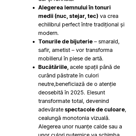
Alegerea lemnului în tonuri
medii (nuc, stejar, tec)
va crea
echilibrul perfect între tradițional și
modern.
Tonurile de bijuterie
– smarald,
safir, ametist – vor transforma
mobilierul în piese de artă.
Bucătăriile,
acele spații până de
curând păstrate în culori
neutre,beneficiază de o atenție
deosebită în 2025. Elesunt
transformate total, devenind
adevărate
spectacole de culoare
,
cealungă monotonia vizuală.
Alegerea unor nuanțe calde sau a
unor culori puternice va schimba