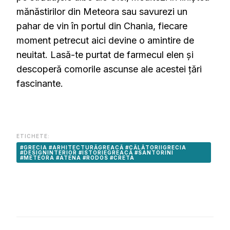
mănăstirilor din Meteora sau savurezi un
pahar de vin în portul din Chania, fiecare
moment petrecut aici devine o amintire de
neuitat.
Lasă-te purtat de farmecul elen și
descoperă comorile ascunse ale acestei țări
fascinante.
ETICHETE:
#GRECIA #ARHITECTURĂGREACĂ #CĂLĂTORIIGRECIA
#DESIGNINTERIOR #ISTORIEGREACĂ #SANTORINI
#METEORA #ATENA #RODOS #CRETA