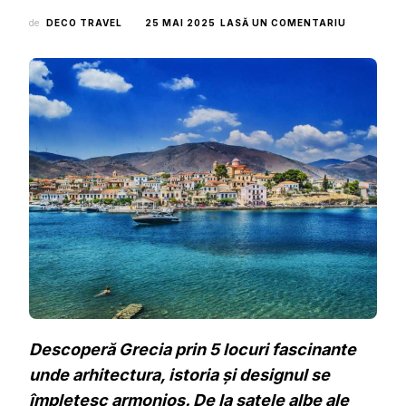
LA
de
DECO TRAVEL
25 MAI 2025
LASĂ UN COMENTARIU
O
CĂLĂTORI
PRIN
GRECIA:
5
COMORI
DE
ARHITECT
ISTORIE
ȘI
DESIGN
CARE
ÎȚI
TAIE
RESPIRAȚI
Descoperă Grecia prin 5 locuri fascinante
unde arhitectura, istoria și designul se
împletesc armonios. De la satele albe ale