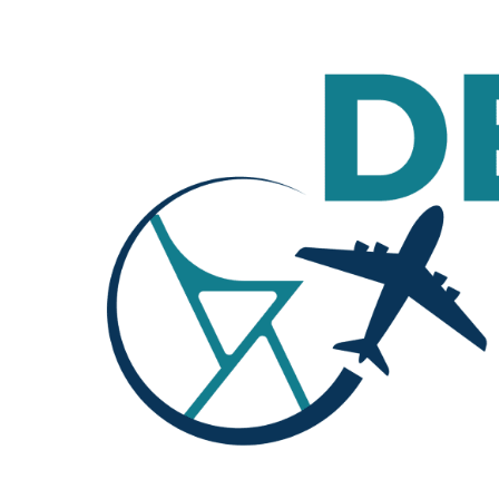
Deco travel
Deco travel
Călătorie în lumea deco