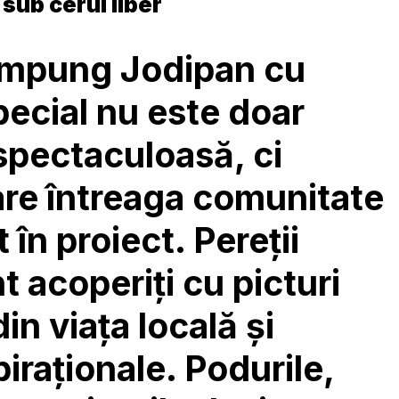
 sub cerul liber
ampung Jodipan cu
ecial nu este doar
spectaculoasă, ci
are întreaga comunitate
 în proiect. Pereții
t acoperiți cu picturi
in viața locală și
iraționale. Podurile,