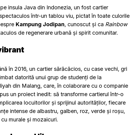
pe insula Java din Indonezia, un fost cartier
pectaculos într-un tablou viu, pictat în toate culorile
despre
Kampung Jodipan
, cunoscut și ca
Rainbow
aculos de regenerare urbană și spirit comunitar.
vibrant
 în 2016, un cartier sărăcăcios, cu case vechi, gri
imbat datorită unui grup de studenți de la
yah din Malang, care, în colaborare cu o companie
us un proiect inedit: să transforme cartierul într-o
licarea locuitorilor și sprijinul autorităților, fiecare
nțe intense de albastru, galben, roz, verde și roșu,
e cu murale și mozaicuri.