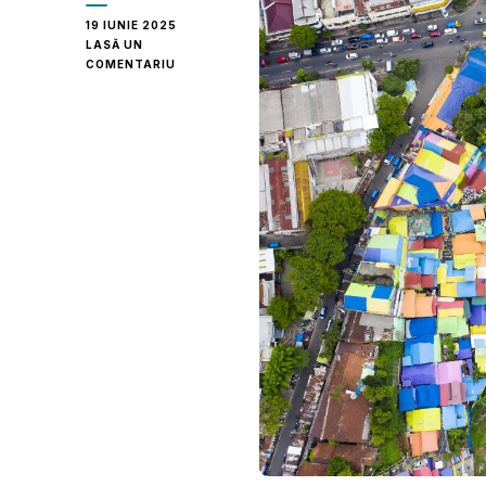
19 IUNIE 2025
LASĂ UN
LA
COMENTARIU
KAMPUNG
JODIPAN
–
SATUL
CURCUBEU
DIN
INIMA
INDONEZIEI