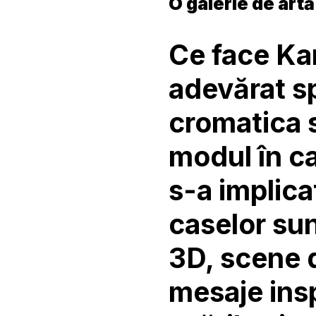
O galerie de artă
Ce face K
adevărat sp
cromatica 
modul în c
s-a implicat
caselor sun
3D, scene d
mesaje insp