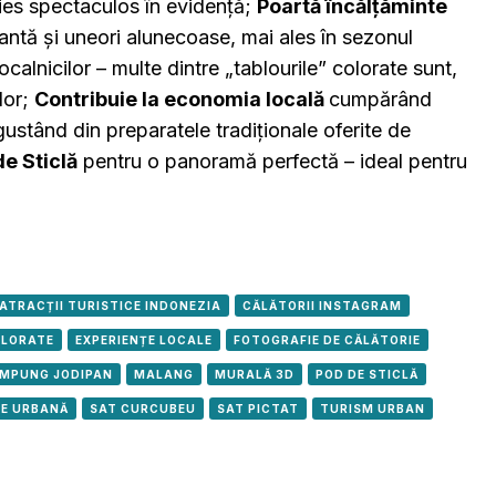
i ies spectaculos în evidență;
Poartă încălțăminte
 pantă și uneori alunecoase, mai ales în sezonul
ocalnicilor – multe dintre „tablourile” colorate sunt,
lor;
Contribuie la economia locală
cumpărând
gustând din preparatele tradiționale oferite de
de Sticlă
pentru o panoramă perfectă – ideal pentru
ATRACȚII TURISTICE INDONEZIA
CĂLĂTORII INSTAGRAM
OLORATE
EXPERIENȚE LOCALE
FOTOGRAFIE DE CĂLĂTORIE
MPUNG JODIPAN
MALANG
MURALĂ 3D
POD DE STICLĂ
E URBANĂ
SAT CURCUBEU
SAT PICTAT
TURISM URBAN