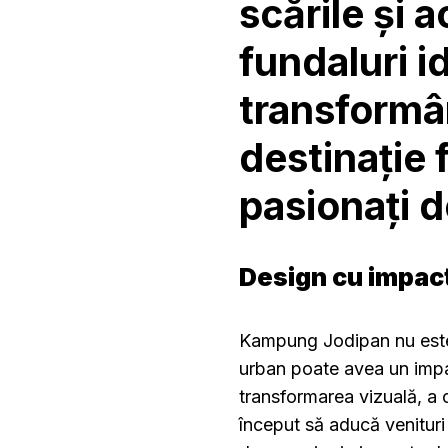
scările și 
fundaluri i
transformân
destinație f
pasionați 
Design cu impact
Kampung Jodipan nu este
urban poate avea un impa
transformarea vizuală, a c
început să aducă venitur