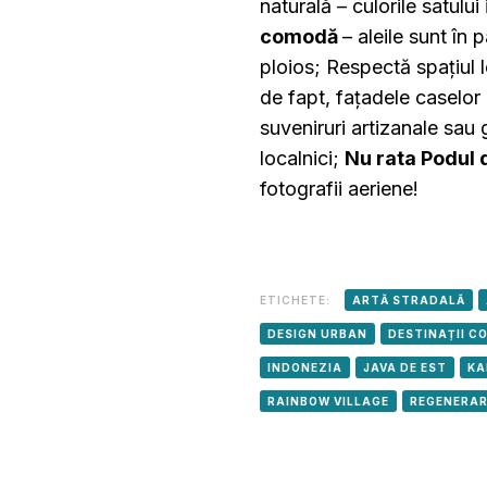
naturală – culorile satulu
comodă
– aleile sunt în
ploios; Respectă spațiul l
de fapt, fațadele caselor 
suveniruri artizanale sau 
localnici;
Nu rata Podul 
fotografii aeriene!
ETICHETE:
ARTĂ STRADALĂ
DESIGN URBAN
DESTINAȚII C
INDONEZIA
JAVA DE EST
KA
RAINBOW VILLAGE
REGENERAR