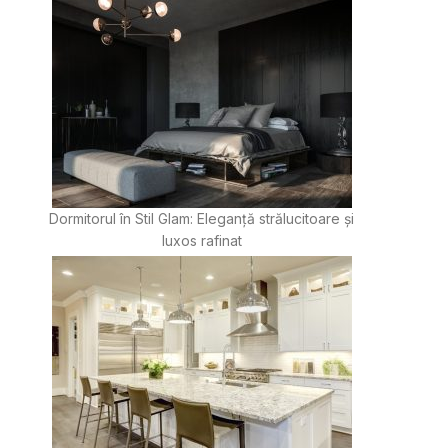
Dormitorul în Stil Glam: Eleganță strălucitoare și
luxos rafinat