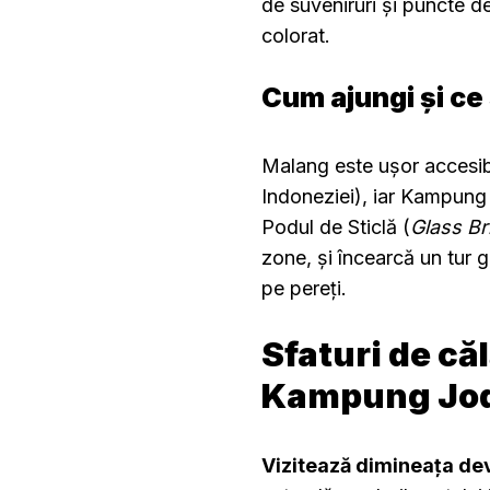
de suveniruri și puncte d
colorat.
Cum ajungi și ce 
Malang este ușor accesibi
Indoneziei), iar Kampung 
Podul de Sticlă (
Glass Br
zone, și încearcă un tur 
pe pereți.
Sfaturi de că
Kampung Jo
Vizitează dimineața d