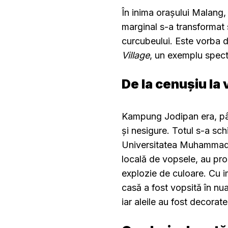
În inima orașului Malang, 
marginal s-a transformat s
curcubeului. Este vorba 
Village
, un exemplu spect
De la cenușiu la 
Kampung Jodipan era, până
și nesigure. Totul s-a sch
Universitatea Muhammadi
locală de vopsele, au prop
explozie de culoare. Cu imp
casă a fost vopsită în nua
iar aleile au fost decorat