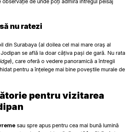
e observație de unde poți admira întregul peisaj
să nu ratezi
l din Surabaya (al doilea cel mai mare oraș al
Jodipan se află la doar câțiva pași de gară. Nu rata
idge
), care oferă o vedere panoramică a întregii
ghidat pentru a înțelege mai bine poveștile murale de
lătorie pentru vizitarea
dipan
evreme
sau spre apus pentru cea mai bună lumină