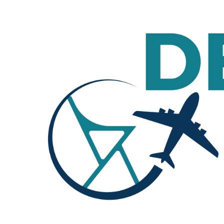
Deco travel
Călătorie în lumea deco