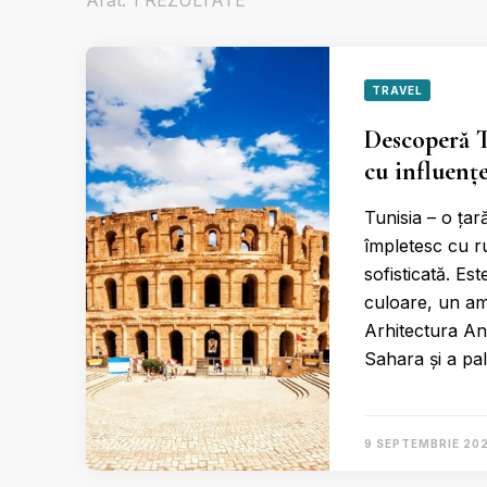
Arăt: 1 REZULTATE
TRAVEL
Descoperă 
cu influen
Tunisia – o țar
împletesc cu ru
sofisticată. Es
culoare, un ame
Arhitectura An
Sahara și a pa
9 SEPTEMBRIE 202