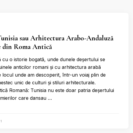
Tunisia sau Arhitectura Arabo-Andaluză
țe din Roma Antică
ă cu o istorie bogată, unde dunele deșertului se
inele anticilor romani și cu arhitectura arabă
te locul unde am descoperit, într-un voiaj plin de
stec unic de culturi și stiluri arhitecturale.
tică Romană: Tunisia nu este doar patria deșertului
lmierilor care dansau …
1